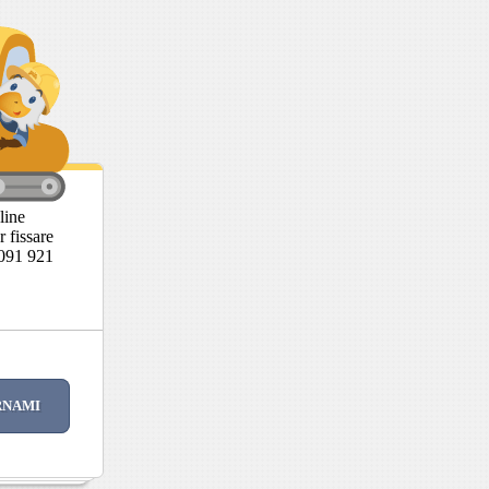
line
 fissare
 091 921